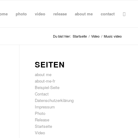
ome
photo
video
release
about me
contact
Du bist hier:
Startseite
/
Video
/
Music video
SEITEN
about me
about-me-fr
Beispiel-Seite
Contact
Datenschutzerklärung
Impressum
Photo
Release
Startseite
Video