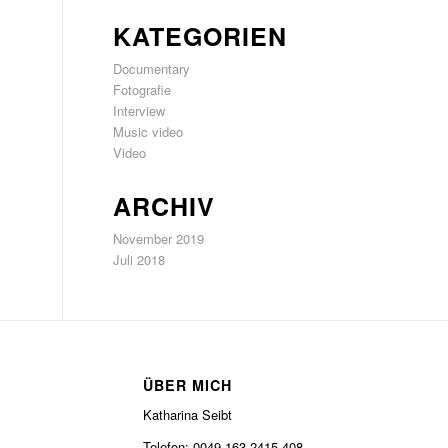
KATEGORIEN
Documentary
Fotografie
Interview
Music video
Video
ARCHIV
November 2019
Juli 2018
ÜBER MICH
Katharina Seibt
Telefon: 0049-163-2415-408